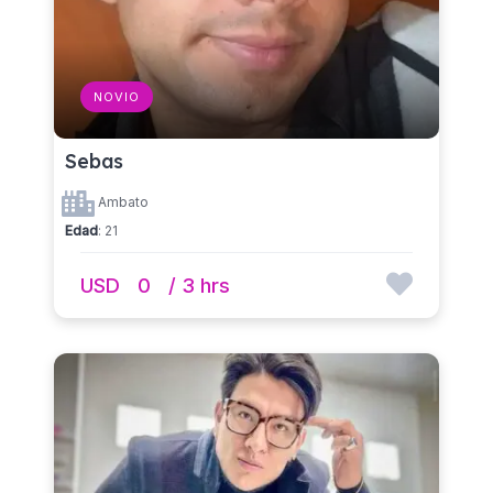
NOVIO
Sebas
Ambato
Edad
: 21
USD
0
/ 3 hrs