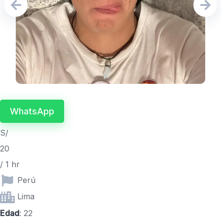
WhatsApp
S/
20
/ 1 hr
Perú
Lima
Edad
: 22