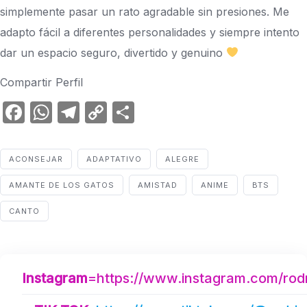
simplemente pasar un rato agradable sin presiones. Me
adapto fácil a diferentes personalidades y siempre intento
dar un espacio seguro, divertido y genuino
Compartir Perfil
F
W
T
C
C
a
h
el
o
o
c
at
e
p
m
ACONSEJAR
ADAPTATIVO
ALEGRE
e
s
gr
y
p
AMANTE DE LOS GATOS
AMISTAD
ANIME
BTS
b
A
a
Li
ar
CANTO
o
p
m
n
tir
o
p
k
k
Instagram
=https://www.instagram.com/rod