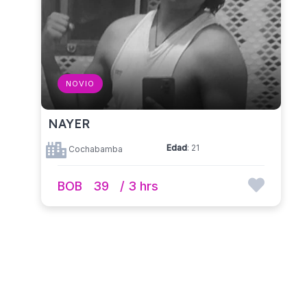
NOVIO
NAYER
Edad
: 21
Cochabamba
BOB
39
/ 3 hrs