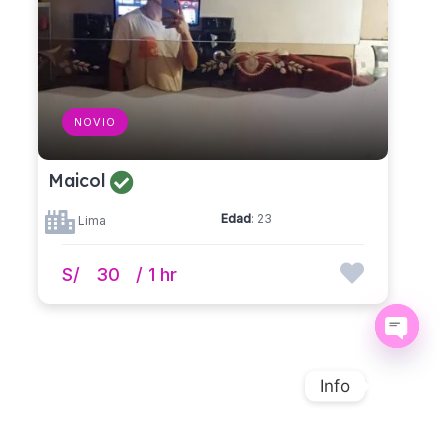
NOVIO
Maicol
Edad
: 23
Lima
S/
30
/ 1 hr
Open ch
Info