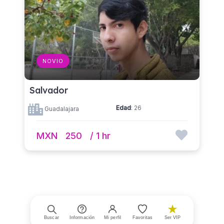
NOVIO
Salvador
Edad
: 26
Guadalajara
MXN
250
/ 1 hr
Buscar
Información
Mi perfil
Favoritas
Ser VIP