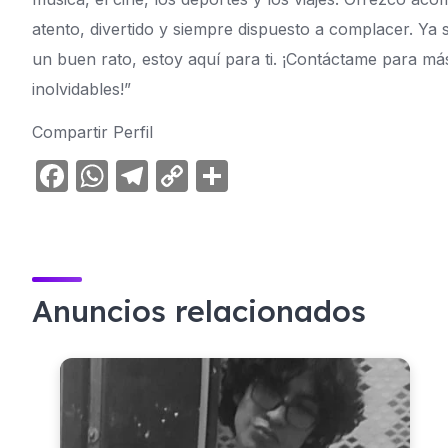
atento, divertido y siempre dispuesto a complacer. Ya
un buen rato, estoy aquí para ti. ¡Contáctame para 
inolvidables!”
Compartir Perfil
F
W
T
C
C
a
h
el
o
o
c
at
e
p
m
e
s
gr
y
p
b
A
a
Li
ar
Anuncios relacionados
o
p
m
n
tir
o
p
k
k