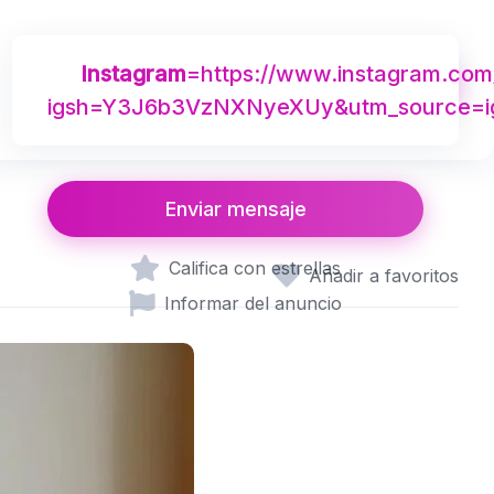
Instagram
=https://www.instagram.com/
Crear perfil
igsh=Y3J6b3VzNXNyeXUy&utm_source=ig_
Enviar mensaje
Califica con estrellas
Añadir a favoritos
Informar del anuncio