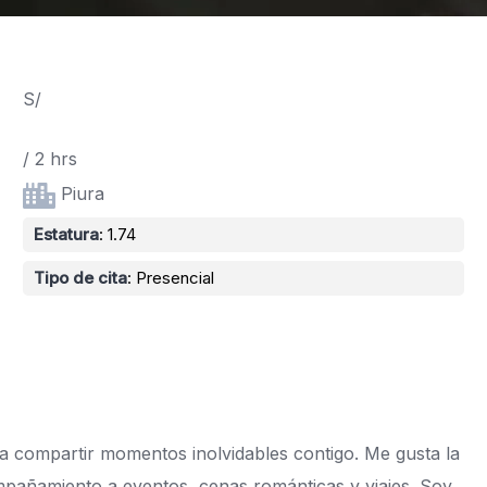
S/
/ 2 hrs
Piura
Estatura
: 1.74
Tipo de cita
: Presencial
a compartir momentos inolvidables contigo. Me gusta la
ompañamiento a eventos, cenas románticas y viajes. Soy