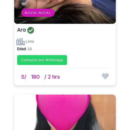
NOVIA INICIAL
Ara
Lima
Edad
: 24
Contactar por WhatsApp
S/
180
/ 2 hrs