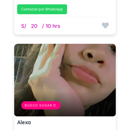
Contactar por WhatsApp
S/
20
/ 10 hrs
BUSCO SUGAR D.
Alexa