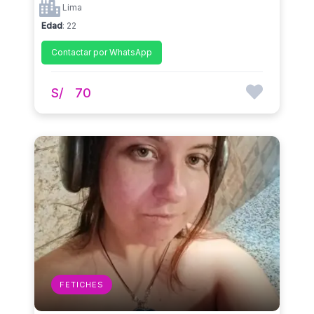
Lima
Edad
: 22
Contactar por WhatsApp
S/
70
FETICHES