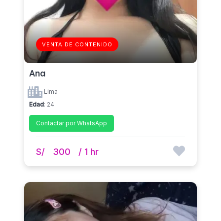
VENTA DE CONTENIDO
Ana
Lima
Edad
: 24
Contactar por WhatsApp
S/
300
/ 1 hr