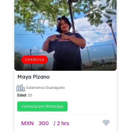
CARIÑOSA
Maya Pizano
Salamanca Guanajuato
Edad
: 20
Contactar por WhatsApp
MXN
300
/ 2 hrs