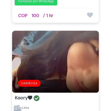
Contactar por WhatsApp
COP
100
/ 1 hr
CARIÑOSA
Kaory
Lima