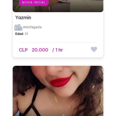
NOVIA INICIAL
Yazmin
Antofagasta
Edad
: 31
CLP
20.000
/ 1 hr