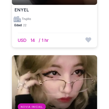
ENYEL
Trujillo
Edad
: 22
USD
14
/ 1 hr
NOVIA INICIAL