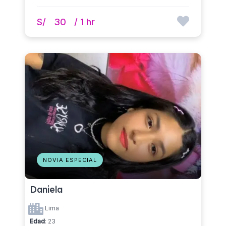
S/
30
/ 1 hr
NOVIA ESPECIAL
Daniela
Lima
Edad
: 23