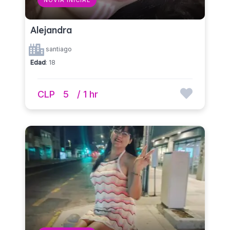
Alejandra
santiago
Edad
: 18
CLP
5
/ 1 hr