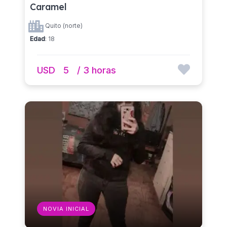
Caramel
Quito (norte)
Edad
: 18
USD
5
/ 3 horas
NOVIA INICIAL