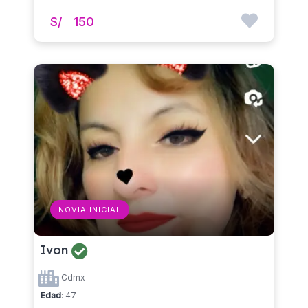
S/
150
NOVIA INICIAL
Ivon
Cdmx
Edad
: 47