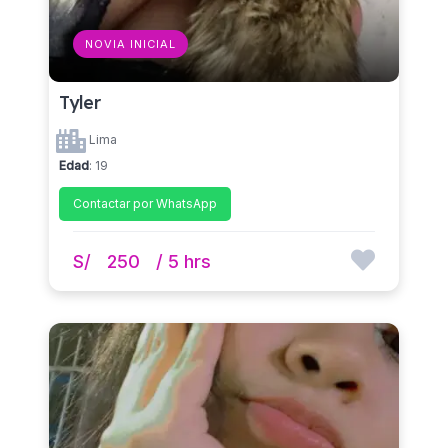
NOVIA INICIAL
Tyler
Lima
Edad
: 19
Contactar por WhatsApp
S/
250
/ 5 hrs