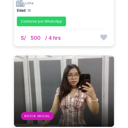
Lima
Edad
: 18
Contactar por WhatsApp
S/
500
/ 4 hrs
NOVIA INICIAL