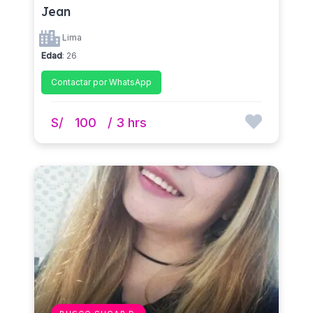
Jean
Lima
Edad
: 26
Contactar por WhatsApp
S/
100
/ 3 hrs