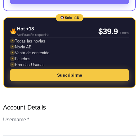
Solo +18
Hot +18
$39.9
/ mes
Verificación requerida
Todas las novias
✓
Novia AE
✓
Venta de contenido
✓
Fetiches
✓
Prendas Usadas
✓
Suscribirme
Account Details
Username *