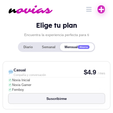
Elige tu plan
Encuentra la experiencia perfecta para ti
Diario
Semanal
Mensual
Ahorra
Casual
$4.9
/ mes
Compañía y conversación
Novia Inicial
✓
Novia Gamer
✓
Femboy
✓
Suscribirme