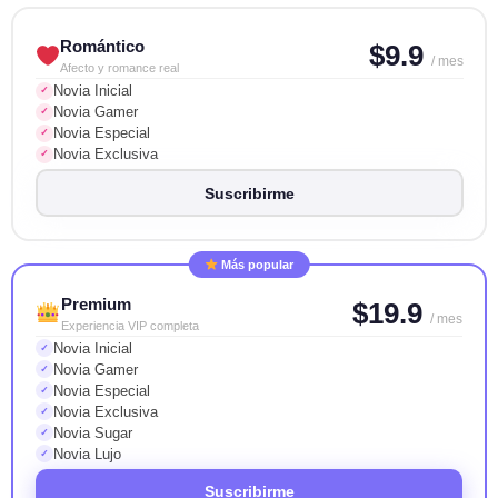
Romántico
$9.9
/ mes
Afecto y romance real
Novia Inicial
✓
Novia Gamer
✓
Novia Especial
✓
Novia Exclusiva
✓
Suscribirme
Más popular
Premium
$19.9
/ mes
Experiencia VIP completa
Novia Inicial
✓
Novia Gamer
✓
Novia Especial
✓
Novia Exclusiva
✓
Novia Sugar
✓
Novia Lujo
✓
Suscribirme