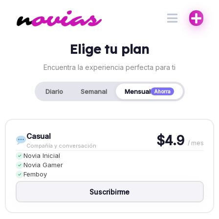
Elige tu plan
Encuentra la experiencia perfecta para ti
Diario
Semanal
Mensual
Ahorra
Casual
$4.9
/ mes
Compañía y conversación
Novia Inicial
✓
Novia Gamer
✓
Femboy
✓
Suscribirme