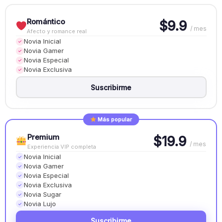
Romántico
$9.9
/ mes
Afecto y romance real
Novia Inicial
✓
Novia Gamer
✓
Novia Especial
✓
Novia Exclusiva
✓
Suscribirme
Más popular
Premium
$19.9
/ mes
Experiencia VIP completa
Novia Inicial
✓
Novia Gamer
✓
Novia Especial
✓
Novia Exclusiva
✓
Novia Sugar
✓
Novia Lujo
✓
Suscribirme