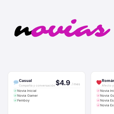
Casual
Román
$4.9
/ mes
Compañía y conversación
Afecto y
Novia Inicial
Novia Ini
✓
✓
Novia Gamer
Novia G
✓
✓
Femboy
Novia Es
✓
✓
Novia Ex
✓