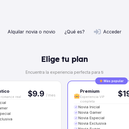
Alquilar novia o novio
¿Qué es?
Acceder
Elige tu plan
Encuentra la experiencia perfecta para ti
Más popular
tico
Premium
$9.9
$1
/ mes
 romance real
Experiencia VIP
completa
cial
Novia Inicial
✓
amer
Novia Gamer
✓
pecial
Novia Especial
✓
clusiva
Novia Exclusiva
✓
Novia Sugar
✓