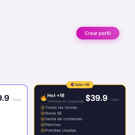
Crear perfil
Solo +18
Hot +18
9.9
$39.9
/ mes
/ mes
Verificación requerida
Todas las novias
✓
Novia AE
✓
Venta de contenido
✓
Fetiches
✓
Prendas Usadas
✓