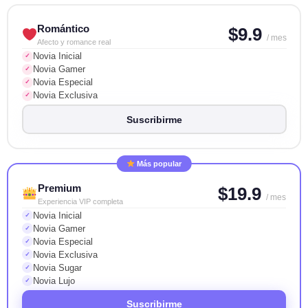
Romántico
$9.9
/ mes
Afecto y romance real
Novia Inicial
✓
Novia Gamer
✓
Novia Especial
✓
Novia Exclusiva
✓
Suscribirme
Más popular
Premium
$19.9
/ mes
Experiencia VIP completa
Novia Inicial
✓
Novia Gamer
✓
Novia Especial
✓
Novia Exclusiva
✓
Novia Sugar
✓
Novia Lujo
✓
Suscribirme