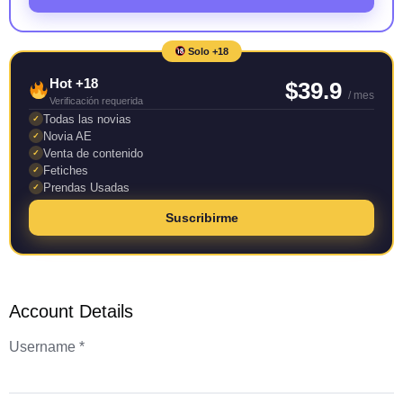
Solo +18
Hot +18
$39.9
/ mes
Verificación requerida
Todas las novias
✓
Novia AE
✓
Venta de contenido
✓
Fetiches
✓
Prendas Usadas
✓
Suscribirme
Account Details
Username *