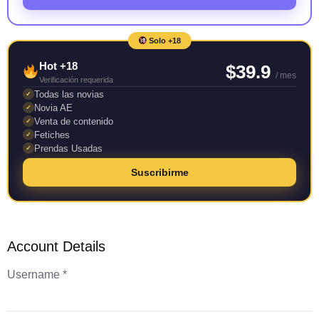
Solo +18
Hot +18
$39.9
/ mes
Verificación requerida
Todas las novias
✓
Novia AE
✓
Venta de contenido
✓
Fetiches
✓
Prendas Usadas
✓
Suscribirme
Account Details
Username *