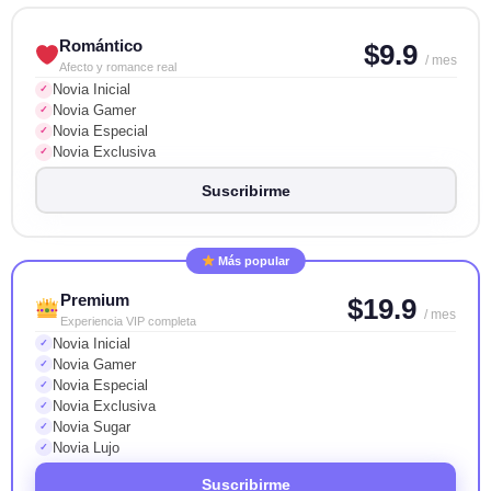
Romántico
$9.9
/ mes
Afecto y romance real
Novia Inicial
✓
Novia Gamer
✓
Novia Especial
✓
Novia Exclusiva
✓
Suscribirme
Más popular
Premium
$19.9
/ mes
Experiencia VIP completa
Novia Inicial
✓
Novia Gamer
✓
Novia Especial
✓
Novia Exclusiva
✓
Novia Sugar
✓
Novia Lujo
✓
Suscribirme