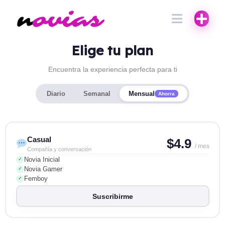
Elige tu plan
Encuentra la experiencia perfecta para ti
Diario
Semanal
Mensual
Ahorra
Casual
$4.9
/ mes
Compañía y conversación
Novia Inicial
✓
Novia Gamer
✓
Femboy
✓
Suscribirme