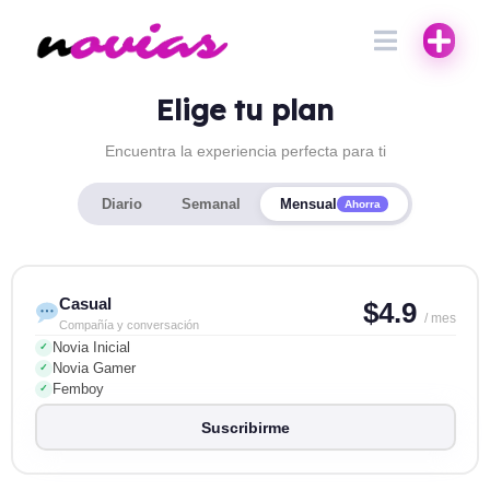
Elige tu plan
Encuentra la experiencia perfecta para ti
Diario
Semanal
Mensual
Ahorra
Casual
$4.9
/ mes
Compañía y conversación
Novia Inicial
✓
Novia Gamer
✓
Femboy
✓
Suscribirme