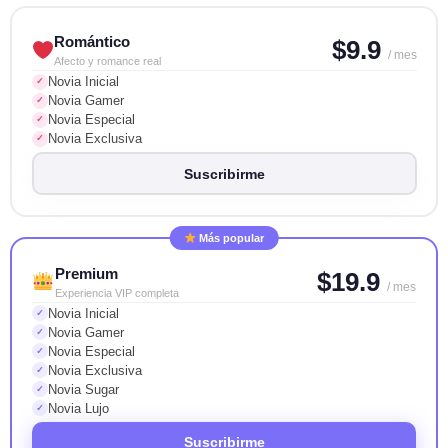
Romántico
$9.9
/ mes
Afecto y romance real
Novia Inicial
✓
Novia Gamer
✓
Novia Especial
✓
Novia Exclusiva
✓
Suscribirme
Más popular
Premium
$19.9
/ mes
Experiencia VIP completa
Novia Inicial
✓
Novia Gamer
✓
Novia Especial
✓
Novia Exclusiva
✓
Novia Sugar
✓
Novia Lujo
✓
Suscribirme