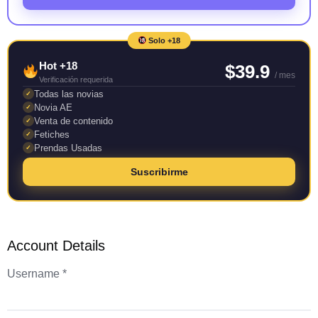
Solo +18
Hot +18
$39.9
/ mes
Verificación requerida
Todas las novias
✓
Novia AE
✓
Venta de contenido
✓
Fetiches
✓
Prendas Usadas
✓
Suscribirme
Account Details
Username *