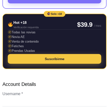
Solo +18
Hot +18
$39.9
/ mes
Verificación requerida
Todas las novias
✓
Novia AE
✓
Venta de contenido
✓
Fetiches
✓
Prendas Usadas
✓
Suscribirme
Account Details
Username *