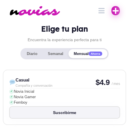
Elige tu plan
Encuentra la experiencia perfecta para ti
Diario
Semanal
Mensual
Ahorra
Casual
$4.9
/ mes
Compañía y conversación
Novia Inicial
✓
Novia Gamer
✓
Femboy
✓
Suscribirme