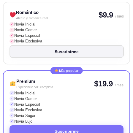
Romántico
$9.9
/ mes
Afecto y romance real
Novia Inicial
✓
Novia Gamer
✓
Novia Especial
✓
Novia Exclusiva
✓
Suscribirme
Más popular
Premium
$19.9
/ mes
Experiencia VIP completa
Novia Inicial
✓
Novia Gamer
✓
Novia Especial
✓
Novia Exclusiva
✓
Novia Sugar
✓
Novia Lujo
✓
Suscribirme