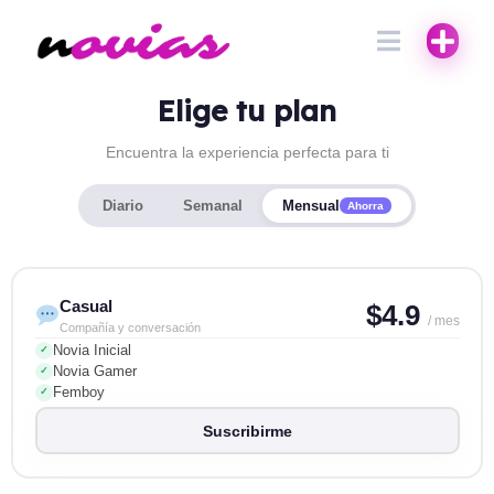
Elige tu plan
Encuentra la experiencia perfecta para ti
Diario
Semanal
Mensual
Ahorra
Casual
$4.9
/ mes
Compañía y conversación
Novia Inicial
✓
Novia Gamer
✓
Femboy
✓
Suscribirme