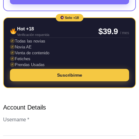
Solo +18
Hot +18
$39.9
/ mes
Verificación requerida
Todas las novias
✓
Novia AE
✓
Venta de contenido
✓
Fetiches
✓
Prendas Usadas
✓
Suscribirme
Account Details
Username *