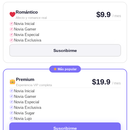
Romántico
$9.9
/ mes
Afecto y romance real
Novia Inicial
✓
Novia Gamer
✓
Novia Especial
✓
Novia Exclusiva
✓
Suscribirme
Más popular
Premium
$19.9
/ mes
Experiencia VIP completa
Novia Inicial
✓
Novia Gamer
✓
Novia Especial
✓
Novia Exclusiva
✓
Novia Sugar
✓
Novia Lujo
✓
Suscribirme