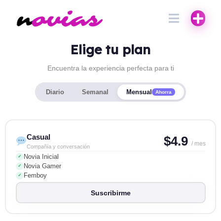
Elige tu plan
Encuentra la experiencia perfecta para ti
Diario
Semanal
Mensual
Ahorra
Casual
$4.9
/ mes
Compañía y conversación
Novia Inicial
✓
Novia Gamer
✓
Femboy
✓
Suscribirme