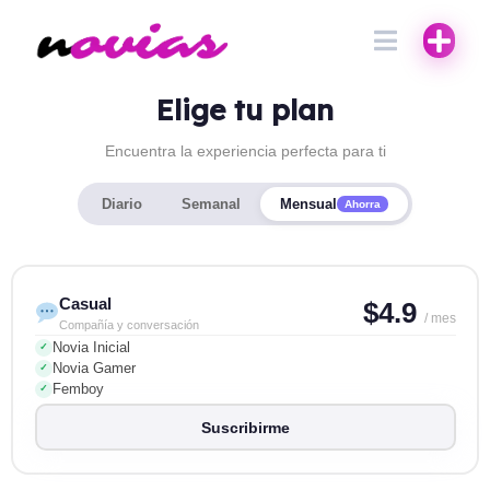
Elige tu plan
Encuentra la experiencia perfecta para ti
Diario
Semanal
Mensual
Ahorra
Casual
$4.9
/ mes
Compañía y conversación
Novia Inicial
✓
Novia Gamer
✓
Femboy
✓
Suscribirme