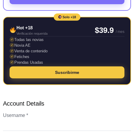
Solo +18
Hot +18
$39.9
/ mes
Verificación requerida
Todas las novias
✓
Novia AE
✓
Venta de contenido
✓
Fetiches
✓
Prendas Usadas
✓
Suscribirme
Account Details
Username *