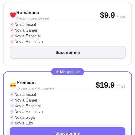
Romántico
$9.9
/ mes
Afecto y romance real
Novia Inicial
✓
Novia Gamer
✓
Novia Especial
✓
Novia Exclusiva
✓
Suscribirme
Más popular
Premium
$19.9
/ mes
Experiencia VIP completa
Novia Inicial
✓
Novia Gamer
✓
Novia Especial
✓
Novia Exclusiva
✓
Novia Sugar
✓
Novia Lujo
✓
Suscribirme