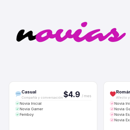
Casual
Román
$4.9
/ mes
Compañía y conversación
Afecto y
Novia Inicial
Novia Ini
✓
✓
Novia Gamer
Novia G
✓
✓
Femboy
Novia Es
✓
✓
Novia Ex
✓