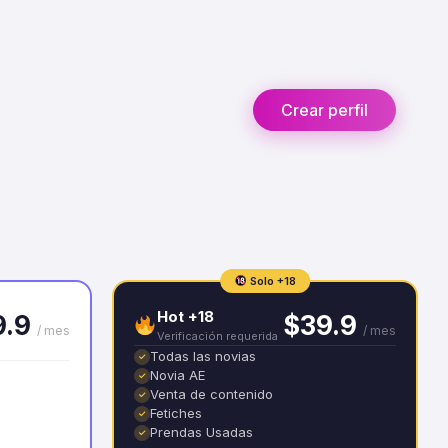
Crear perfil
Solo +18
Hot +18
9.9
$39.9
/ mes
/ mes
Verificación requerida
Todas las novias
✓
Novia AE
✓
Venta de contenido
✓
Fetiches
✓
Prendas Usadas
✓