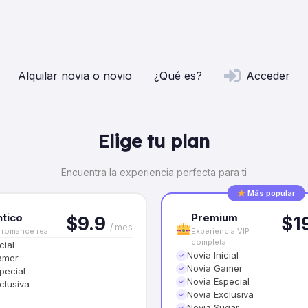
Alquilar novia o novio
¿Qué es?
Acceder
Elige tu plan
Encuentra la experiencia perfecta para ti
Más popular
tico
Premium
$9.9
$1
/ mes
 romance real
Experiencia VIP
completa
cial
Novia Inicial
✓
amer
Novia Gamer
✓
pecial
Novia Especial
✓
clusiva
Novia Exclusiva
✓
Novia Sugar
✓