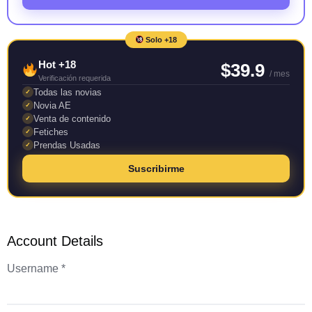
Solo +18
Hot +18
$39.9
/ mes
Verificación requerida
Todas las novias
✓
Novia AE
✓
Venta de contenido
✓
Fetiches
✓
Prendas Usadas
✓
Suscribirme
Account Details
Username *