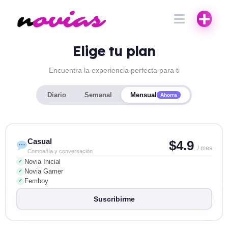
Elige tu plan
Encuentra la experiencia perfecta para ti
Diario
Semanal
Mensual
Ahorra
Casual
$4.9
/ mes
Compañía y conversación
Novia Inicial
✓
Novia Gamer
✓
Femboy
✓
Suscribirme