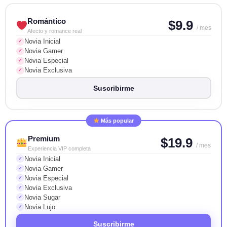
Romántico
$9.9
/ mes
Afecto y romance real
Novia Inicial
✓
Novia Gamer
✓
Novia Especial
✓
Novia Exclusiva
✓
Suscribirme
Más popular
Premium
$19.9
/ mes
Experiencia VIP completa
Novia Inicial
✓
Novia Gamer
✓
Novia Especial
✓
Novia Exclusiva
✓
Novia Sugar
✓
Novia Lujo
✓
Suscribirme