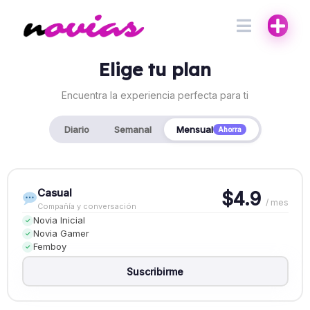
Elige tu plan
Encuentra la experiencia perfecta para ti
Diario
Semanal
Mensual
Ahorra
Casual
$4.9
/ mes
Compañía y conversación
Novia Inicial
✓
Novia Gamer
✓
Femboy
✓
Suscribirme