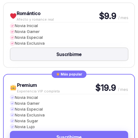
Romántico
$9.9
/ mes
Afecto y romance real
Novia Inicial
✓
Novia Gamer
✓
Novia Especial
✓
Novia Exclusiva
✓
Suscribirme
Más popular
Premium
$19.9
/ mes
Experiencia VIP completa
Novia Inicial
✓
Novia Gamer
✓
Novia Especial
✓
Novia Exclusiva
✓
Novia Sugar
✓
Novia Lujo
✓
Suscribirme