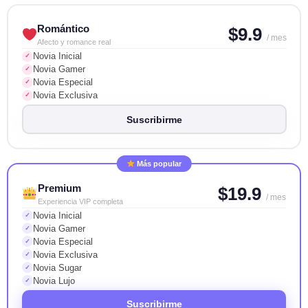
Romántico
$9.9
/ mes
Afecto y romance real
Novia Inicial
✓
Novia Gamer
✓
Novia Especial
✓
Novia Exclusiva
✓
Suscribirme
Más popular
Premium
$19.9
/ mes
Experiencia VIP completa
Novia Inicial
✓
Novia Gamer
✓
Novia Especial
✓
Novia Exclusiva
✓
Novia Sugar
✓
Novia Lujo
✓
Suscribirme