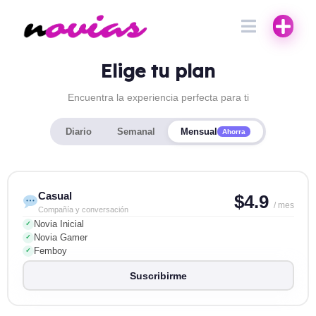
Elige tu plan
Encuentra la experiencia perfecta para ti
Diario
Semanal
Mensual
Ahorra
Casual
$4.9
/ mes
Compañía y conversación
Novia Inicial
✓
Novia Gamer
✓
Femboy
✓
Suscribirme