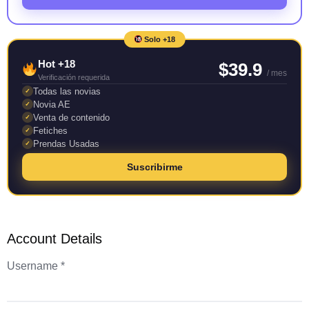
Solo +18
Hot +18
$39.9
/ mes
Verificación requerida
Todas las novias
✓
Novia AE
✓
Venta de contenido
✓
Fetiches
✓
Prendas Usadas
✓
Suscribirme
Account Details
Username *