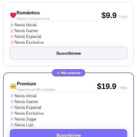
Romántico
$9.9
/ mes
Afecto y romance real
Novia Inicial
✓
Novia Gamer
✓
Novia Especial
✓
Novia Exclusiva
✓
Suscribirme
Más popular
Premium
$19.9
/ mes
Experiencia VIP completa
Novia Inicial
✓
Novia Gamer
✓
Novia Especial
✓
Novia Exclusiva
✓
Novia Sugar
✓
Novia Lujo
✓
Suscribirme