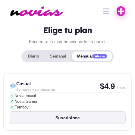
Elige tu plan
Encuentra la experiencia perfecta para ti
Diario
Semanal
Mensual
Ahorra
Casual
$4.9
/ mes
Compañía y conversación
Novia Inicial
✓
Novia Gamer
✓
Femboy
✓
Suscribirme