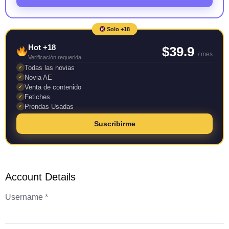
Solo +18
Hot +18
$39.9
/ mes
Verificación requerida
Todas las novias
✓
Novia AE
✓
Venta de contenido
✓
Fetiches
✓
Prendas Usadas
✓
Suscribirme
Account Details
Username *