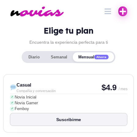
Elige tu plan
Encuentra la experiencia perfecta para ti
Diario
Semanal
Mensual
Ahorra
Casual
$4.9
/ mes
Compañía y conversación
Novia Inicial
✓
Novia Gamer
✓
Femboy
✓
Suscribirme