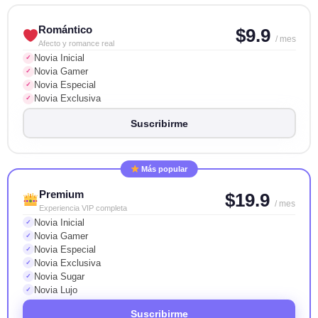
Romántico
$9.9
/ mes
Afecto y romance real
Novia Inicial
✓
Novia Gamer
✓
Novia Especial
✓
Novia Exclusiva
✓
Suscribirme
Más popular
Premium
$19.9
/ mes
Experiencia VIP completa
Novia Inicial
✓
Novia Gamer
✓
Novia Especial
✓
Novia Exclusiva
✓
Novia Sugar
✓
Novia Lujo
✓
Suscribirme