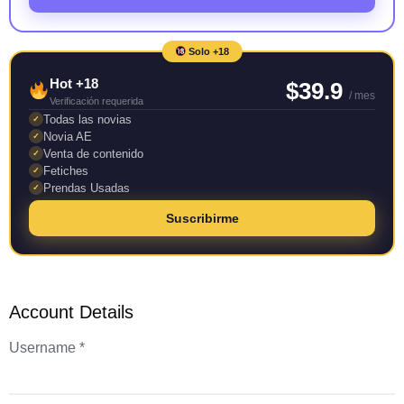
Solo +18
Hot +18
$39.9
/ mes
Verificación requerida
Todas las novias
✓
Novia AE
✓
Venta de contenido
✓
Fetiches
✓
Prendas Usadas
✓
Suscribirme
Account Details
Username *