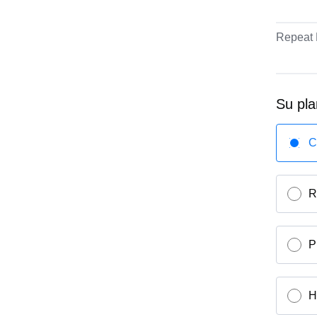
Repeat 
Su pla
C
R
P
H