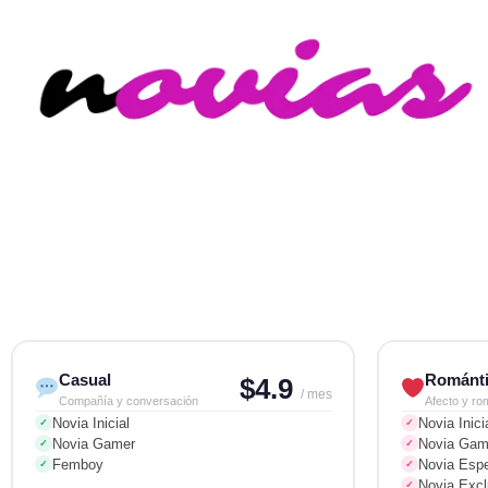
Casual
Románt
$4.9
/ mes
Compañía y conversación
Afecto y ro
Novia Inicial
Novia Inici
✓
✓
Novia Gamer
Novia Gam
✓
✓
Femboy
Novia Espe
✓
✓
Novia Excl
✓