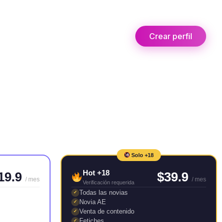
Crear perfil
Solo +18
Hot +18
19.9
$39.9
/ mes
/ mes
Verificación requerida
Todas las novias
✓
Novia AE
✓
Venta de contenido
✓
Fetiches
✓