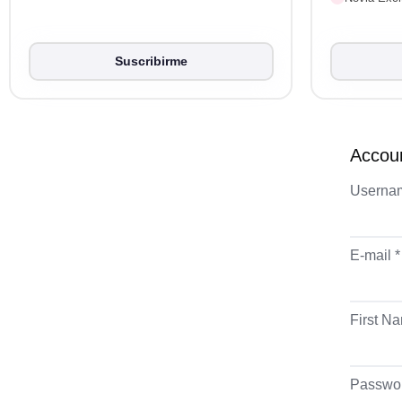
Suscribirme
Accoun
Userna
E-mail *
First N
Passwor