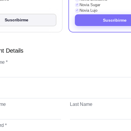
Novia Sugar
✓
Novia Lujo
✓
Suscribirme
Suscribirme
t Details
me *
ame
Last Name
d *