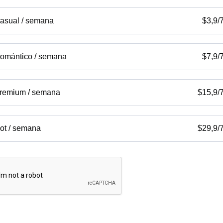
asual / semana
$
3,9
/
omántico / semana
$
7,9
/
remium / semana
$
15,9
/
ot / semana
$
29,9
/