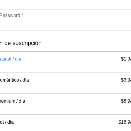
Password *
n de suscripción
asual / día
$
1,9
omántico / día
$
3,9
remium / día
$
8,9
ot / dia
$
16,9