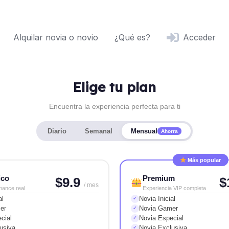
Alquilar novia o novio
¿Qué es?
Acceder
Elige tu plan
Encuentra la experiencia perfecta para ti
Diario
Semanal
Mensual
Ahorra
Más popular
ico
Premium
$9.9
$
/ mes
mance real
Experiencia VIP completa
al
Novia Inicial
✓
er
Novia Gamer
✓
cial
Novia Especial
✓
usiva
Novia Exclusiva
✓