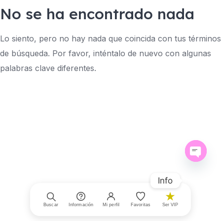
No se ha encontrado nada
Lo siento, pero no hay nada que coincida con tus términos
de búsqueda. Por favor, inténtalo de nuevo con algunas
palabras clave diferentes.
Open ch
Info
Buscar
Información
Mi perfil
Favoritas
Ser VIP