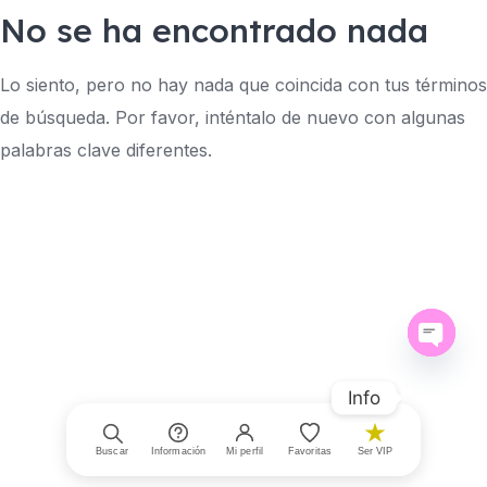
No se ha encontrado nada
Lo siento, pero no hay nada que coincida con tus términos
de búsqueda. Por favor, inténtalo de nuevo con algunas
palabras clave diferentes.
Open ch
Info
Buscar
Información
Mi perfil
Favoritas
Ser VIP