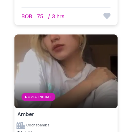
BOB
75
/ 3 hrs
NOVIA INICIAL
Amber
Cochabamba