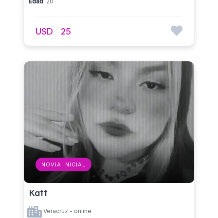
Edad
: 20
USD
25
NOVIA INICIAL
Katt
Veracruz - online