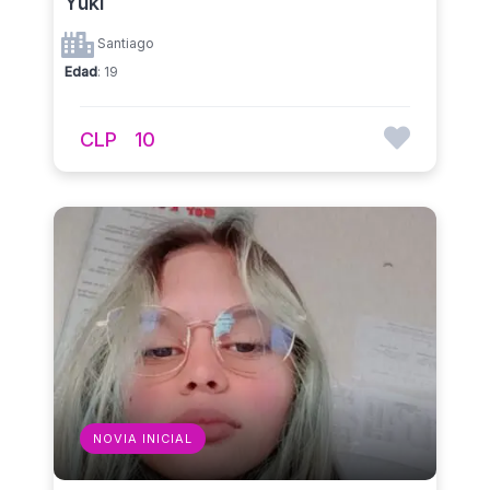
Yuki
Santiago
Edad
: 19
CLP
10
NOVIA INICIAL