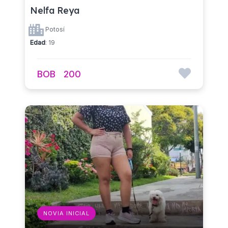
Nelfa Reya
Potosí
Edad
: 19
BOB
200
NOVIA INICIAL