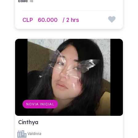
Edad
: 18
CLP
60.000
/ 2 hrs
NOVIA INICIAL
Cinthya
Valdivia