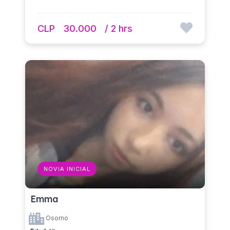
CLP
30.000
/ 2 hrs
NOVIA INICIAL
Emma
Osorno