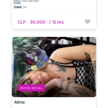
Viña del Mar
Edad
: 24
CLP
30.000
/ 12 hrs
NOVIA INICIAL
Alma