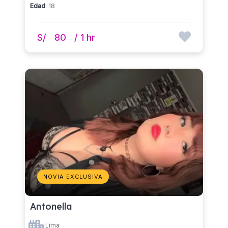
Edad
: 18
S/
80
/ 1 hr
NOVIA EXCLUSIVA
Antonella
Lima