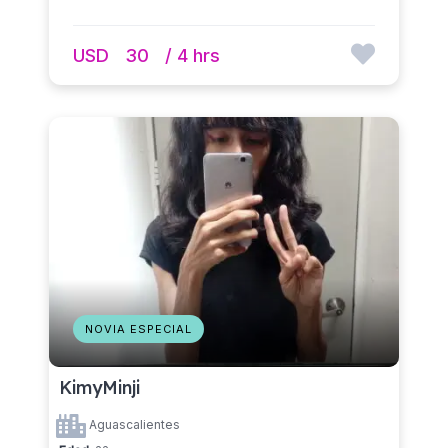
USD
30
/ 4 hrs
NOVIA ESPECIAL
KimyMinji
Aguascalientes