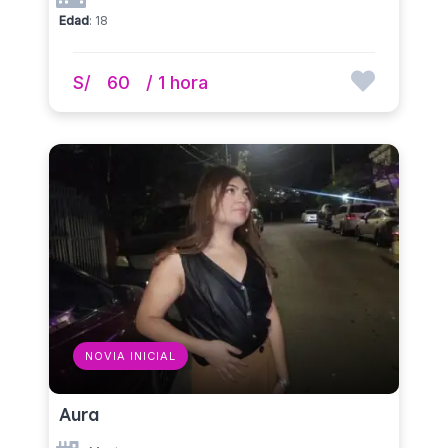
Edad
: 18
S/
60
/ 1 hora
NOVIA INICIAL
Aura