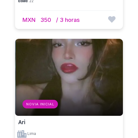
Edad
: 22
MXN
350
/ 3 horas
NOVIA INICIAL
Ari
Lima