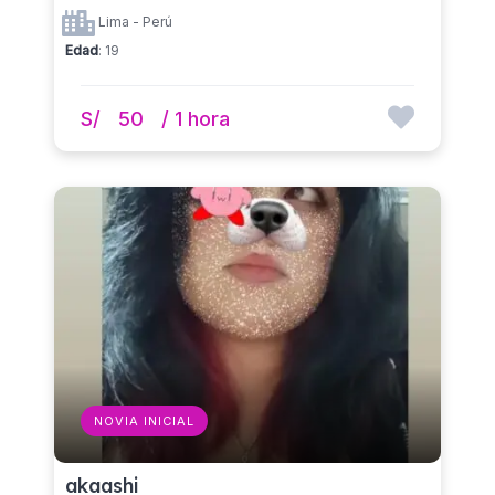
Lima - Perú
Edad
: 19
S/
50
/ 1 hora
NOVIA INICIAL
akaashi