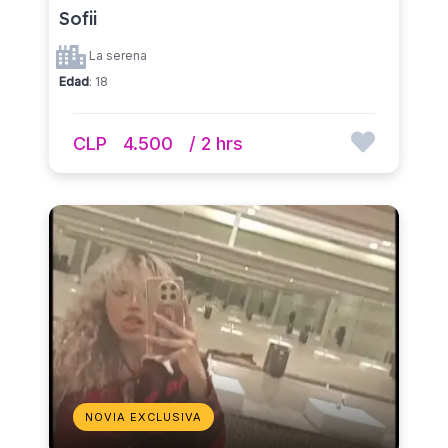
Sofii
La serena
Edad
: 18
CLP
4.500
/ 2 hrs
NOVIA EXCLUSIVA