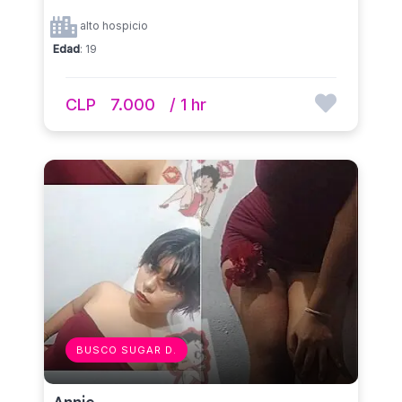
alto hospicio
Edad
: 19
CLP
7.000
/ 1 hr
BUSCO SUGAR D.
Annie