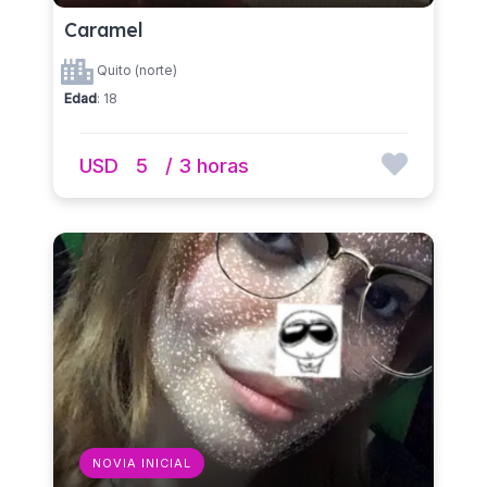
Caramel
Quito (norte)
Edad
: 18
USD
5
/ 3 horas
NOVIA INICIAL