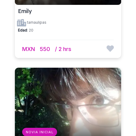
Emily
tamaulipas
Edad
: 20
MXN
550
/ 2 hrs
NOVIA INICIAL