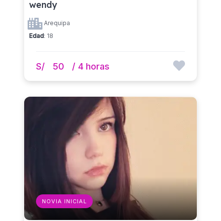
wendy
Arequipa
Edad
: 18
S/
50
/ 4 horas
NOVIA INICIAL