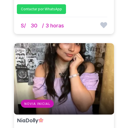
Contactar por WhatsApp
S/
30
/ 3 horas
NOVIA INICIAL
NiaDolly