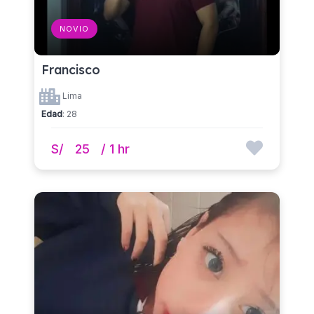
NOVIO
Francisco
Lima
Edad
: 28
S/
25
/ 1 hr