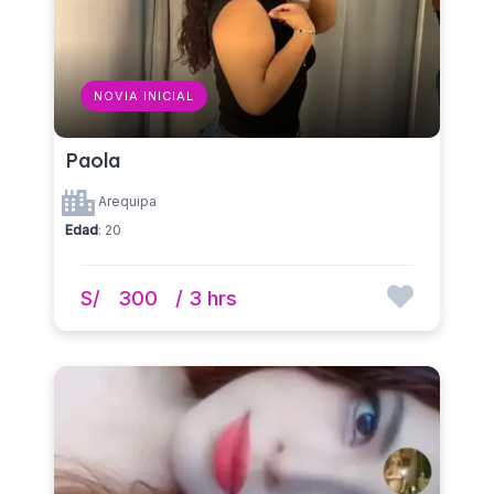
NOVIA INICIAL
Paola
Arequipa
Edad
: 20
S/
300
/ 3 hrs