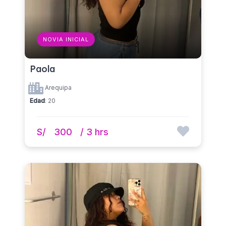
NOVIA INICIAL
Paola
Arequipa
Edad
: 20
S/
300
/ 3 hrs