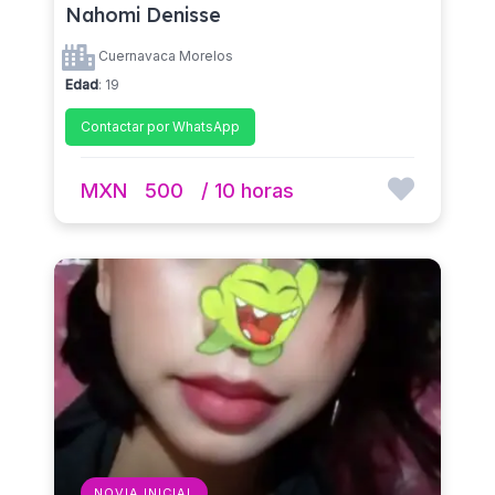
Nahomi Denisse
Cuernavaca Morelos
Edad
: 19
Contactar por WhatsApp
MXN
500
/ 10 horas
NOVIA INICIAL