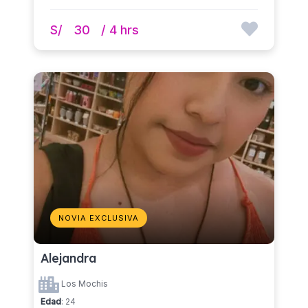
S/
30
/ 4 hrs
NOVIA EXCLUSIVA
Alejandra
Los Mochis
Edad
: 24