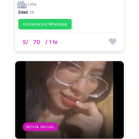
Lima
Edad
: 24
Contactar por WhatsApp
S/
70
/ 1 hr
NOVIA INICIAL