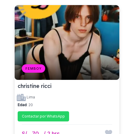
FEMBOY
christine ricci
Lima
Edad
: 20
Contactar por WhatsApp
S/
70
/ 2 hrs