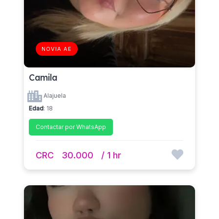
NOVIA AE
Camila
Alajuela
Edad
: 18
Contactar por WhatsApp
CRC
30.000
/ 1 hr