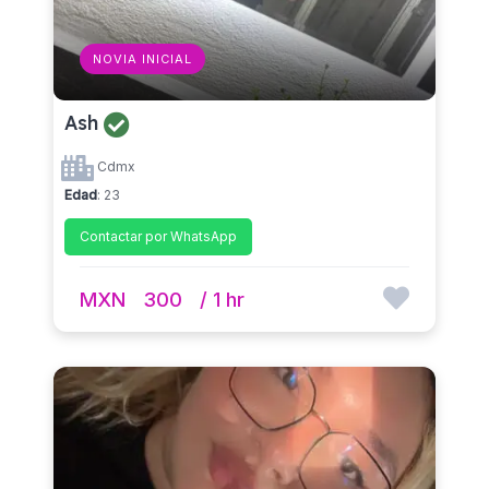
NOVIA INICIAL
Ash
Cdmx
Edad
: 23
Contactar por WhatsApp
MXN
300
/ 1 hr