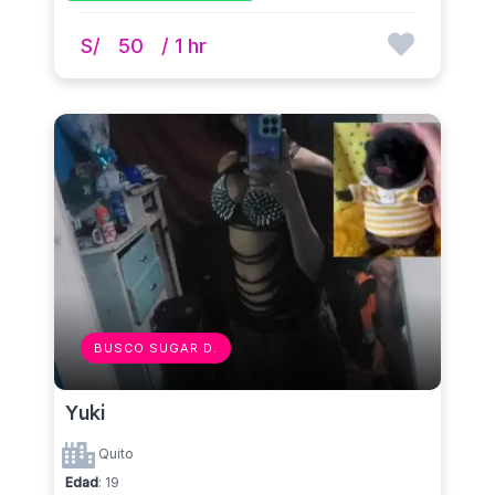
S/
50
/ 1 hr
BUSCO SUGAR D.
Yuki
Quito
Edad
: 19