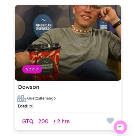
NOVIO
Dawson
Quetzaltenango
Edad
: 20
GTQ
200
/ 2 hrs