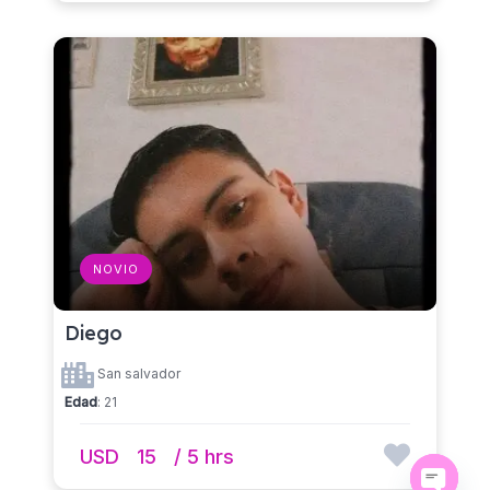
NOVIO
Diego
San salvador
Edad
: 21
USD
15
/ 5 hrs