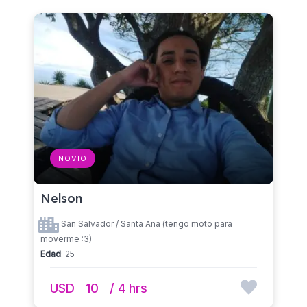
NOVIO
Nelson
San Salvador / Santa Ana (tengo moto para
moverme :3)
Edad
: 25
USD
10
/ 4 hrs